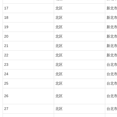
17
北区
新北
18
北区
新北
19
北区
新北
20
北区
新北
21
北区
新北
22
北区
新北
23
北区
台北
24
北区
台北
25
北区
台北
26
北区
台北
27
北区
台北