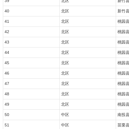
39
北区
新竹
40
北区
新竹
41
北区
桃园
42
北区
桃园
43
北区
桃园
44
北区
桃园
45
北区
桃园
46
北区
桃园
47
北区
桃园
48
北区
桃园
49
北区
桃园
50
中区
南投
51
中区
苗栗