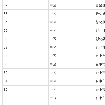
52
中区
苗栗
53
中区
云林
54
中区
彰化
55
中区
彰化
56
中区
彰化
57
中区
彰化
58
中区
台中
59
中区
台中
60
中区
台中
61
中区
台中
62
中区
台中
63
中区
台中