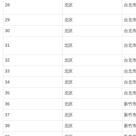
28
北区
台北
29
北区
台北
30
北区
台北
31
北区
台北
32
北区
台北
33
北区
台北
34
北区
台北
35
北区
台北
36
北区
新竹
37
北区
新竹
38
北区
新竹