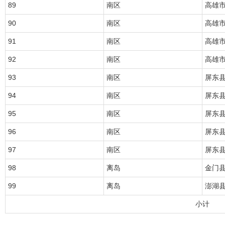
89
南区
高雄
90
南区
高雄
91
南区
高雄
92
南区
高雄
93
南区
屏东
94
南区
屏东
95
南区
屏东
96
南区
屏东
97
南区
屏东
98
离岛
金门
99
离岛
澎湖
小计