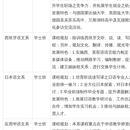
升学生职场之竞争力，并拓展学生就业之机
发展特色：与德国莱比锡大学、美因兹大学
德国圣吴苏乐高中、兰斯湖特高中及瓦德斯
化参访交流活动。
西班牙语文系
学士班
课程规划：除训练西班牙文听、说、读、写
程；另外，规划文化、翻译、传播、观光等
发展特色：1.实施西、英双语语言能力检定
多媒体设备，推动网路学习，编制教材，提
流，建立姊妹校关系，进行交换学生计画。
日本语文系
学士班
课程规划：1.培育听说读写译之日语专业
业前择一修习；2.全方位日本探索，对日
讨；3.毕业前须制作毕业专题，提升课题解
发展特色：1.推展日语教学研讨会、工作坊
合作，增加学生实习机会；3.推动与姊妹
需人才。
应用华语文系
学士班
课程规划：本系课程重点在于华语教学师资