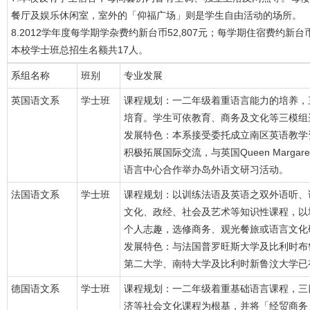
餐厅及娱乐休闲室，室外的「仰福广场」则是学生自由活动的场所。
8.2012学年度每学期学杂费约新台币52,807元；每学期住宿费约新台币
本校学士班总招生名额共17人。
系组名称
班别
专业发展
英国语文系
学士班
课程规划：一二年级着重语言能力的培养，
培育。学生可依教育、商务及文化等三模组
发展特色：本系接受委托成立南区英语教学
积极拓展国际交流，与英国Queen Margare
语言中心合作举办岛外语文研习活动。
法国语文系
学士班
课程规划：以训练法语及英语之双外语听、
文化、政经、社会及艺术等知识性课程，以
个人志趣，选修商务、观光餐旅或语言文化
发展特色：与法国普罗旺斯大学及比利时布
第二大学、南特大学及比利时新鲁汶大学已
德国语文系
学士班
课程规划：一二年级着重基础语言课程，三
济等社会文化课程为根基，并将「经贸商务