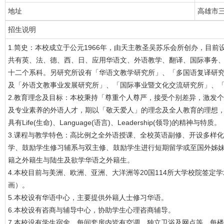
地址
高雄市三
招生说明
1.简史：本校成立于公元1966年，由天主教圣吴苏乐会所创办，目
共有英、法、德、西、日、应用华语文、外语教学、翻译、国际事务
十二个系科。另研究所设有「华语文教学研究所」、「多国语复译研
及「外语文教事业发展研究所」、「国际事业暨文化交流研究所」、
2.教育理念及目标：本校秉持「尊重个人尊严，接受个别差异，激发
及专业素养的外语人才，期以「敬天爱人」的理念及全人教育的理想
具有Life(生命)、Language(语言)、Leadership(领导)的精神与特质。
3.课程与教学特色：高比例之全外语授课、全校英语副修、开设多样
学、鼓励学生修习辅系与双主修、鼓励学生进行短期留学或至国外姊
籍之外籍生与陆生及欲学华语之外籍生。
4.本校目前与美洲、欧洲、亚洲、大洋洲等20国114所大学校院签
画）。
5.本校设有华语中心，主要提供外籍人士修习华语。
6.本校设有咨商与辅导中心，协助学生心理咨商辅导。
7.本校设有学生宿舍，每间套房内皆有空调、独立卫浴及网点等。每