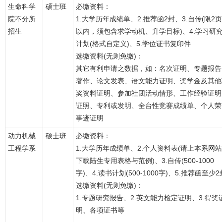
生命科学
硕士班
必缴资料：
院不分所
1.大学历年成绩单、2.推荐函2封、3.自传(限2页
招生
以内，须包含求学动机、升学目标)、4.学习研
计划(格式自定义)、5.学位证书复印件
选缴资料(无则免缴)：
其它有利申请之数据，如：名次证明、专题报告
著作、论文发表、语文能力证明、奖学金及其他
奖资料证明、参加社团活动情形、工作经验证明
证照、专利或发明、全台性竞赛成绩单、个人荣
事迹证明
动力机械
硕士班
必缴资料：
工程学系
1.大学历年成绩单、2.个人资料表(请上本系网站
下载陆生专用表格与范例)、3.自传(500-1000
字)、4.读书计划(500-1000字)、5.推荐函至少2
选缴资料(无则免缴)：
1.专题研究报告、2.英文能力检定证明、3.得奖
明、各项证书等