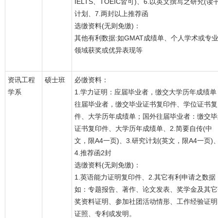
IELTS、TOEIC皆可)、6.以英文撰写之研究(读书
计划、7.两封以上推荐函
选缴资料(无则免缴)：
其他有利数据:如GMAT成绩单、个人学术或专
领域获奖或优异表现等
资讯工程
硕士班
必缴资料：
学系
1.学力证明：应届毕业者，缴交大学历年成绩单
往届毕业者，缴交毕业证书复印件、学位证书复
件、大学历年成绩单；国外往届毕业者：缴交毕
证书复印件、大学历年成绩单、2.简要自传(中
文，限A4一页)、3.研究计划(英文，限A4一页)
4.推荐函2封
选缴资料(无则免缴)：
1.英语能力证明复印件、2.其它有利申请之数据
如：专题报告、著作、论文发表、奖学金及其它
奖资料证明、参加社团活动情形、工作经验证明
证照、专利或发明。