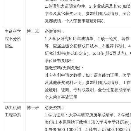
1.英语能力证明复印件、2.专业成果及其它(如奖
学金及其它获奖证明、参加社团活动情形、全台
竞赛成绩、个人荣誉事迹证明等)。
生命科学
博士班
必缴资料：
院不分所
1.大学及研究所历年成绩单、2.硕士论文、著作
招生
等，应届生缴交初稿或口试本、3.推荐书2封、4
研究计划书(格式自定义)、5.自传(限1页以内)、6
学位证书复印件
选缴资料(无则免缴)：
其它有利申请之数据，如：语言能力证明、奖学
及其他获奖资料证明、参加社团活动情形、工作
验证明、证照、专利或发明、全台性竞赛成绩单
个人荣誉事迹证明
动力机械
博士班
必缴资料：
工程学系
1.学力证明：大学与研究所历年成绩单、2.学经
表(请上本系网站下载博士班入学考生学经历表)
3.自传(500-1000字)、4.读书计划(500-1000字