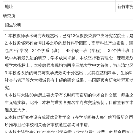
地址
新竹市光
研究所
招生说明
1.本校教师学术研究表现杰出，已有13位教授荣膺中央研究院院士，
2.本校紧邻素有台湾硅谷之称的新竹科学园区，高新科技产业密集，
包含7个学院、24个学系（班）、48个硕士班（学程）、32个博士
域中具有最先进的研究，学术成果卓越。本校坚持教育理念，课程规
项学术指标上，本校教师表现均为两岸三地大学中之首位，为台湾地
3.本校各系所的研究与教学成效均十分杰出，尤其在基础科学、生物
社会与管理等六大领域具有丰硕的研究成果，与国际顶尖研究社群互
究。
4.本校与大陆30余所主要大学有长时间而密切的学术合作交流，师生
生无缝接轨。此外，本校与世界各知名学府亦交流密切，目前签有学术
遍及五大洲。
5.本校对研究生设有成绩优异奖学金（在学期间每人每年约可得新台币
所推荐且经本校相关会议审核通过者均可申请。
6.本校大陆学生2013年每学期学杂费（含学分费）收费，约新台币38,9