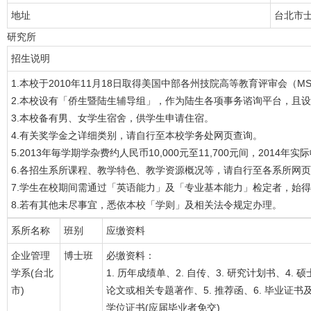
地址
台北市士
研究所
招生说明
1.本校于2010年11月18日取得美国中部各州技院高等教育评审会（M
2.本校设有「侨生暨陆生辅导组」，作为陆生各项事务谘询平台，且
3.本校备有男、女学生宿舍，供学生申请住宿。
4.有关奖学金之详细类别，请自行至本校学务处网页查询。
5.2013年毎学期学杂费约人民币10,000元至11,700元间，2014
6.各招生系所课程、教学特色、教学资源概况等，请自行至各系所网
7.学生在校期间需通过「英语能力」及「专业基本能力」检定者，始
8.若有其他未尽事宜，悉依本校「学则」及相关法令规定办理。
系所名称
班别
应缴资料
企业管理
博士班
必缴资料：
学系(台北
1. 历年成绩单、2. 自传、3. 研究计划书、4. 硕
市)
论文或相关专题著作、5. 推荐函、6. 毕业证书
学位证书(应届毕业者免交)