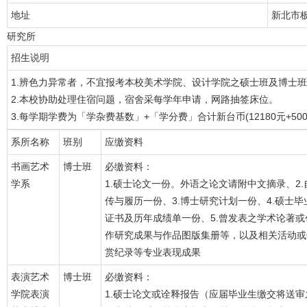
地址
新北市
研究所
招生说明
1.辨色力异常者，不宜报考本校美术学院、设计学院之硕士班及博士
2.本校协助处理住宿问题，宿舍采每学年申请，网路抽签床位。
3.每学期学费为「学杂费基数」+「学分费」合计新台币(12180元+500
系所名称
班别
应缴资料
书画艺术
博士班
必缴资料：
学系
1.硕士论文一份。外语之论文请附中文摘录、2.
传与履历一份、3.博士研究计划一份、4.硕士毕
证书及历年成绩单一份、5.曾发表之学术论著或
作研究成果与作品图版集册等，以及相关活动或
赏纪录等专业表现成果
表演艺术
博士班
必缴资料：
学院表演
1.硕士论文或诠释报告（应届毕业生缴交将送审