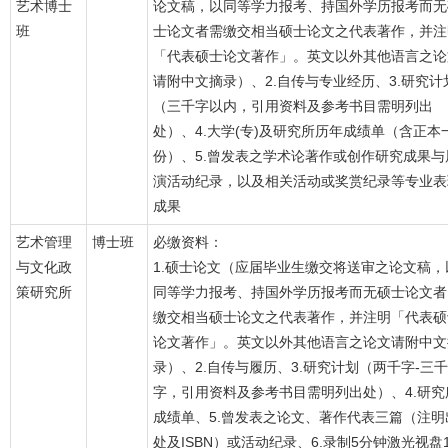
艺术博士
论文稿，以同等学力报考、持国外学历报考而无
班
士论文者需缴交相当硕士论文之代表著作，并注
「代表硕士论文著作」。英文以外其他语言之论
请附中文摘录）、2.自传与专业经历、3.研究计
（三千字以内，引用资料及参考书目需明列出
处）、4.大学(专)及研究所历年成绩单（含正本
份）、5.曾发表之学术论著作或创作研究成果与
演活动纪录，以及相关活动或奖赏纪录等专业表
成果
艺术管理
博士班
必缴资料：
与文化政
1.硕士论文（应届毕业生缴交将送审之论文稿，
策研究所
同等学力报考、持国外学历报考而无硕士论文者
缴交相当硕士论文之代表著作，并注明「代表硕
论文著作」。英文以外其他语言之论文请附中文
录）、2.自传与履历、3.研究计划（两千字-三千
字，引用资料及参考书目需明列出处）、4.研究
成绩单、5.曾发表之论文、著作代表三篇（注明
处及ISBN）或活动纪录、6.录制5分钟激光视盘