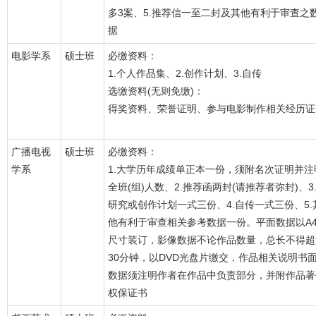
多3案、5.推荐信一至二封及其他有利于审查之
据
电影学系
硕士班
必缴资料：
1.个人作品集、2.创作计划、3.自传
选缴资料(无则免缴)：
得奖资料、荣誉证明、参与电影制作相关经历证
广播电视
硕士班
必缴资料：
学系
1.大学历年成绩单正本一份，须附名次证明并注
全班(组)人数、2.推荐函两封(请推荐者弥封)、3
研究或创作计划一式三份、4.自传一式三份、5.
他有利于审查相关参考数据一份。平面数据以A
尺寸装订，影像数据不论作品数量，总长不得超
30分钟，以DVD光盘片缴交，作品相关说明书
数据须注明作者在作品中负责部分，并附作品著
权保证书