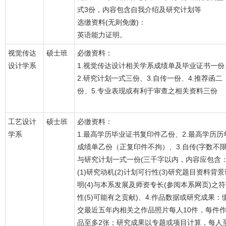
式3份，内容包含自我介绍及研究计划等
选缴资料(无则免缴)：
英语能力证明。
视觉传达
硕士班
必缴资料：
设计学系
1.视觉传达设计相关学系成绩单及毕业证书一份
2.研究计划一式三份、3.自传一份、4.推荐函二
份、5.专业表现或有利于审查之相关资料三份
工艺设计
硕士班
必缴资料：
学系
1.最高学历毕业证书复印件乙份、2.最高学历历
成绩单乙份（正复印件不拘）、3.自传(字数不限
与研究计划一式一份(三千字以内，内容应包含
(1)研究动机(2)计划可行性(3)研究题目资料背景
明(4)与本系发展及师资专长(参阅本系网页)之
性(5)可能有之贡献)、4.作品数据或研究成果：
交最近五年内相关之作品照片每人10件，每件
品至多2张；研究成果以专题或项目计算，每人