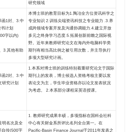
研究领域
本博士班的教育目标为1.陶冶全方位资讯科学之
函1封、3.中
专业知识 2.训练尖端资讯科技之专业能力 .3.养
文读书计划
成跨领域专案开发及沟通协调能力.4.建立开放
000字以内)
多元之终身学习态度.5.拓展创新前瞻之国际视
野。近年来教师研究论文在海内外电脑科学类
、3.其他有助
期刊有相当高比例之被引用次数，并主导执行
多项大型研究计画。
1.本系对博士班的训练特别着重研究论文于国际
函2封、3.中
期刊上的发表，博士候选人资格考核主要以发
中文研究计划
表论文为主，学生毕业资格亦以论文发表状况
为考虑。 2.本系部分课程采英语授课。
1. 教师研究成果丰硕，多项指标在国科会社科
注明名次及全
中心有关财金系所评比名列全台第一。在
自传(500字
Pacific-Basin Finance Journal于2011年发表之