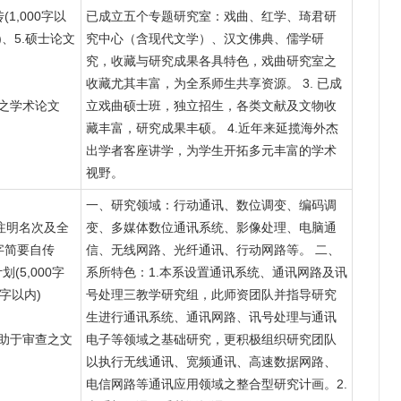
1,000字以
已成立五个专题研究室：戏曲、红学、琦君研
)、5.硕士论文
究中心（含现代文学）、汉文佛典、儒学研
究，收藏与研究成果各具特色，戏曲研究室之
收藏尤其丰富，为全系师生共享资源。 3. 已成
表之学术论文
立戏曲硕士班，独立招生，各类文献及文物收
藏丰富，研究成果丰硕。 4.近年来延揽海外杰
出学者客座讲学，为学生开拓多元丰富的学术
视野。
一、研究领域：行动通讯、数位调变、编码调
注明名次及全
变、多媒体数位通讯系统、影像处理、电脑通
字简要自传
信、无线网路、光纤通讯、行动网路等。 二、
划(5,000字
系所特色：1.本系设置通讯系统、通讯网路及讯
0字以内)
号处理三教学研究组，此师资团队并指导研究
生进行通讯系统、通讯网路、讯号处理与通讯
有助于审查之文
电子等领域之基础研究，更积极组织研究团队
以执行无线通讯、宽频通讯、高速数据网路、
电信网路等通讯应用领域之整合型研究计画。2.