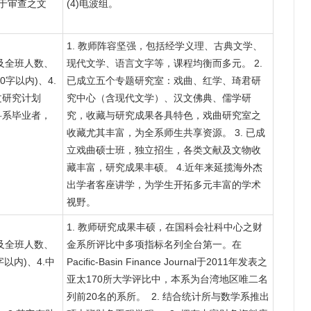
助于审查之文
(4)电波组。
1. 教师阵容坚强，包括经学义理、古典文学、
及全班人数、
现代文学、语言文字等，课程均衡而多元。 2.
0字以内)、4.
已成立五个专题研究室：戏曲、红学、琦君研
中文研究计划
究中心（含现代文学）、汉文佛典、儒学研
关科系毕业者，
究，收藏与研究成果各具特色，戏曲研究室之
。
收藏尤其丰富，为全系师生共享资源。 3. 已成
立戏曲硕士班，独立招生，各类文献及文物收
藏丰富，研究成果丰硕。 4.近年来延揽海外杰
出学者客座讲学，为学生开拓多元丰富的学术
视野。
1. 教师研究成果丰硕，在国科会社科中心之财
及全班人数、
金系所评比中多项指标名列全台第一。在
字以内)、4.中
Pacific-Basin Finance Journal于2011年发表之
亚太170所大学评比中，本系为台湾地区唯二名
列前20名的系所。 2. 结合统计所与数学系推出