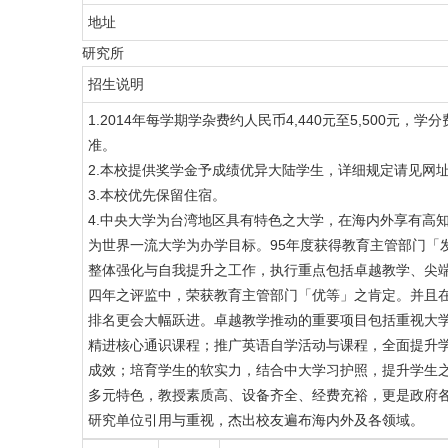
地址
研究所
招生说明
1.2014年每学期学杂费约人民币4,440元至5,500元
准。
2.本校提供奖学金予成绩优异大陆学生，详细规定请见网址：http://***
3.本校优先保留住宿。
4.中央大学为台湾地区具有特色之大学，在海内外享有高
为世界一流大学为办学目标。95年度获得教育主管部门「
整体强化与自我提升之工作，执行重点包括卓越教学、尖
四年之评监中，荣获教育主管部门「优等」之肯定。并且在
排名更会大幅跃进。卓越教学推动的重要项目包括重视大
精进核心通识课程；推广英语自学活动与课程，全面提升
成效；培育学生的软实力，结合中大学习护照，提升学生
多元特色，教授素质高、设备齐全、经费充裕，更是政府
研究单位引用与重视，杰出校友遍布海内外及各领域。