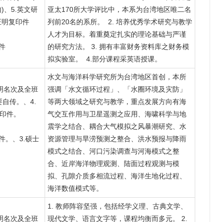
内)、5.英文研
亚太170所大学评比中，本系为台湾地区唯二名
力证明复印件
列前20名的系所。 2. 培养优秀学术研究与教学
人才为目标。着重奠定扎实的理论基础与严谨
件
的研究方法。 3. 拥有丰富财务资料库之财务模
拟实验室。 4.部分课程采英语授课。
水文与海洋科学研究所为台湾地区首创，本所
明名次及全班
强调「水文循环过程」、「水圈环境及灾防」
要自传。、4.
等两大领域之研究与教学，重点发展方向有海
复印件。
气交互作用与卫星遥测之应用、海啸科学与地
震学之结合、耦合大气模拟之风暴潮研究、水
件。、3.硕士
资源管理与旱涝预测之整合、洪水预报与降雨
模式之结合、河口污染调查与河海模式之整
合、近岸海洋物理观测、陆面过程观测与模
拟、孔隙介质多相流过程、海洋生地化过程、
海洋数值模式等。
1. 教师阵容坚强，包括经学义理、古典文学、
明名次及全班
现代文学、语言文字等，课程均衡而多元。 2.