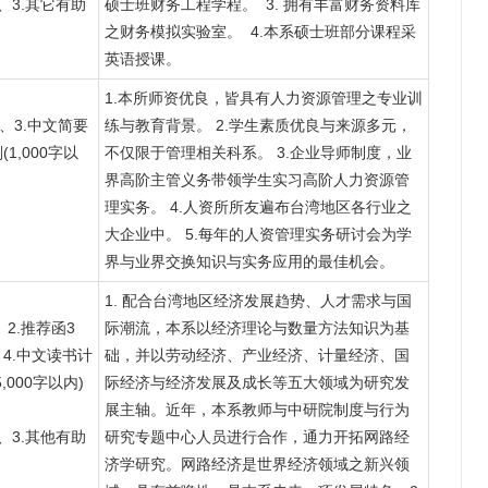
、3.其它有助
硕士班财务工程学程。 3. 拥有丰富财务资料库
之财务模拟实验室。 4.本系硕士班部分课程采
英语授课。
1.本所师资优良，皆具有人力资源管理之专业训
、3.中文简要
练与教育背景。 2.学生素质优良与来源多元，
(1,000字以
不仅限于管理相关科系。 3.企业导师制度，业
界高阶主管义务带领学生实习高阶人力资源管
理实务。 4.人资所所友遍布台湾地区各行业之
大企业中。 5.每年的人资管理实务研讨会为学
界与业界交换知识与实务应用的最佳机会。
1. 配合台湾地区经济发展趋势、人才需求与国
2.推荐函3
际潮流，本系以经济理论与数量方法知识为基
、4.中文读书计
础，并以劳动经济、产业经济、计量经济、国
,000字以内)
际经济与经济发展及成长等五大领域为研究发
展主轴。近年，本系教师与中研院制度与行为
、3.其他有助
研究专题中心人员进行合作，通力开拓网路经
济学研究。网路经济是世界经济领域之新兴领