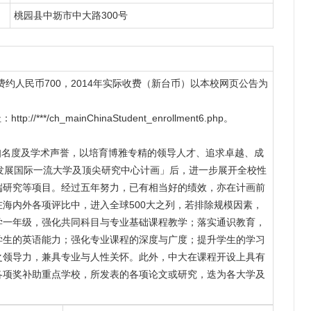
桃园县中坜市中大路300号
，学分费约人民币700，2014年实际收费（新台币）以本校网页公告为
/ch_mainChinaStudent_enrollment6.php。
知名度及学术声誉，以培育博雅专精的领导人才、追求卓越、成
发展国际一流大学及顶尖研究中心计画」后，进一步展开全校性
端研究等项目。经过五年努力，已有相当好的绩效，亦在计画前
海内外各项评比中，进入全球500大之列，若排除规模因素，
学一年级，强化共同科目与专业基础课程教学；落实通识教育，
学生的英语能力；强化专业课程的深度与广度；提升学生的学习
之领导力，兼具专业与人性关怀。此外，中大在课程开设上具有
各项奖补助重点学校，所发表的各项论文或研究，迭为各大学及