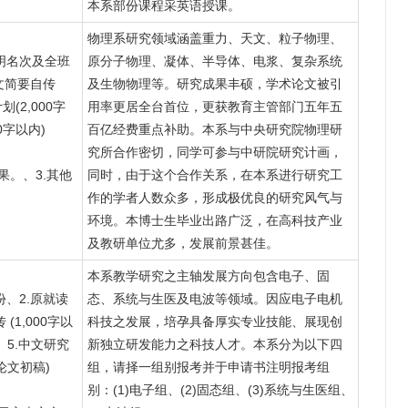
本系部份课程采英语授课。
物理系研究领域涵盖重力、天文、粒子物理、
明名次及全班
原分子物理、凝体、半导体、电浆、复杂系统
文简要自传
及生物物理等。研究成果丰硕，学术论文被引
划(2,000字
用率更居全台首位，更获教育主管部门五年五
0字以内)
百亿经费重点补助。本系与中央研究院物理研
究所合作密切，同学可参与中研院研究计画，
果。、3.其他
同时，由于这个合作关系，在本系进行研究工
作的学者人数众多，形成极优良的研究风气与
环境。本博士生毕业出路广泛，在高科技产业
及教研单位尤多，发展前景甚佳。
本系教学研究之主轴发展方向包含电子、固
份、2.原就读
态、系统与生医及电波等领域。因应电子电机
(1,000字以
科技之发展，培孕具备厚实专业技能、展现创
)、5.中文研究
新独立研发能力之科技人才。本系分为以下四
或论文初稿)
组，请择一组别报考并于申请书注明报考组
别：(1)电子组、(2)固态组、(3)系统与生医组、