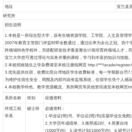
地址
宜兰县
研究所
招生说明
1.本校是一所综合型大学，设有生物资源学院、工学院、人文及管理
2007年教育主管部门评监时即全数通过，通过比率为全台之冠。四
跨领域特色学程外，另搭配研发技术垂直整合计画培育跨领域人才，
宜兰大学您可透过理论与实务并重的课程，学习到丰富的知识与技能
2.本校招收陆生之学杂费请至本校注册组网页 http://***/acade/register/
3.优先提供住宿，收费比照台湾地区学生收费标准，每一学期新台币7,
为维护住宿生安全，周围及内部均设有监视系统，住宿学生凭个人感
4.本校教学特色、教学资源概况、系所网页等其他资讯请至本校网页http:/
系所名称
班别
应缴资料
环境工程
硕士班
必缴资料：
学系
1.毕业证(明)书、学位证(明)书(应届毕业生免附
2.大学历年成绩单、3.推荐函2封、4.简要自传
(1000字内)、5.读书计划(1000字内)、6.研究计