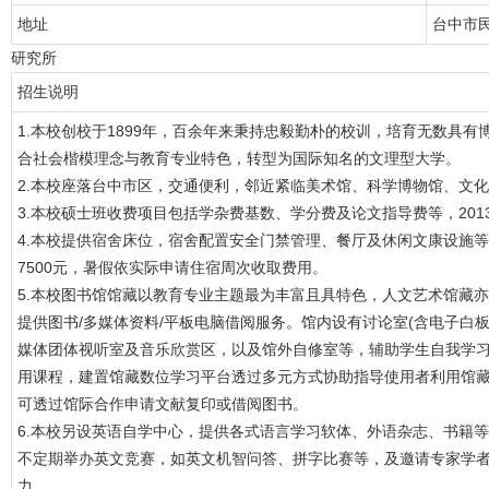
地址
台中市民
研究所
招生说明
1.本校创校于1899年，百余年来秉持忠毅勤朴的校训，培育无数具
合社会楷模理念与教育专业特色，转型为国际知名的文理型大学。
2.本校座落台中市区，交通便利，邻近紧临美术馆、科学博物馆、文
3.本校硕士班收费项目包括学杂费基数、学分费及论文指导费等，2013
4.本校提供宿舍床位，宿舍配置安全门禁管理、餐厅及休闲文康设施等。
7500元，暑假依实际申请住宿周次收取费用。
5.本校图书馆馆藏以教育专业主题最为丰富且具特色，人文艺术馆藏
提供图书/多媒体资料/平板电脑借阅服务。馆内设有讨论室(含电子白板
媒体团体视听室及音乐欣赏区，以及馆外自修室等，辅助学生自我学
用课程，建置馆藏数位学习平台透过多元方式协助指导使用者利用馆
可透过馆际合作申请文献复印或借阅图书。
6.本校另设英语自学中心，提供各式语言学习软体、外语杂志、书籍
不定期举办英文竞赛，如英文机智问答、拼字比赛等，及邀请专家学
力。