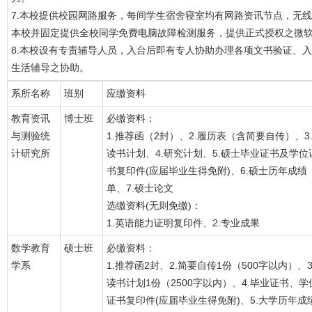
7.本校提供校园网路服务，每间学生宿舍寝室均有网路资讯节点，无
本校并固定提供全校同学免费电脑故障检测服务，提供正式授权之微
8.本校设有专责辅导人员，入台后即有专人协助办理各项文书验证、
生活辅导之协助。
系所名称
班别
应缴资料
教育资讯
博士班
必缴资料：
与测验统
1.推荐函（2封）、2.履历表（含简要自传）、3
计研究所
读书计划、4.研究计划、5.硕士毕业证书及学位
书复印件(应届毕业生得免附)、6.硕士历年成绩
单、7.硕士论文
选缴资料(无则免缴)：
1.英语能力证明复印件、2.专业成果
数学教育
硕士班
必缴资料：
学系
1.推荐函2封、2.简要自传1份（500字以内）、3
读书计划1份（2500字以内）、4.毕业证书、学
证书复印件(应届毕业生得免附)、5.大学历年成