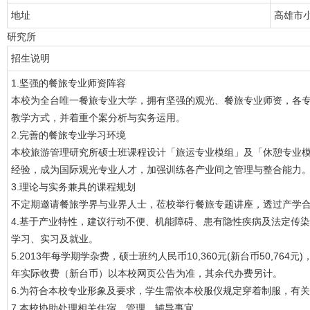
地址
高雄市
研究所
招生说明
1.坚强的餐旅专业师资阵容
本校为全台唯一餐旅专业大学，拥有坚强的观光、餐旅专业师资，各
教学方式，并着重个案分析与实务运用。
2.完善的餐旅专业学习环境
本校旅游管理研究所硕士班课程设计「旅运专业模组」及「休憩专业
经验，成为国际观光专业人才，加强训练各产业间之管理与整合能力
3.理论与实务兼具的课程规划
不定期邀请餐旅学界与业界人士，莅校举行餐旅专题讲座，透过产学
4.基于产业特性，建议行动不便、机能障碍、患有隐性疾病及法定传
学习、实习及就业。
5.2013年每学期学杂费，硕士班约人民币10,360元(新台币50,764元)，
年实际收费（新台币）以本校网页公告为准，其余代办费另计。
6.为符合本校专业形象及要求，学生需依本校服仪规定穿着制服，有
7.本校协助处理相关住宿、管理、辅导事宜。