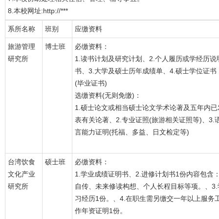
8.本校网址:http://***
系所名称
班别
应缴资料
旅游管理
博士班
必缴资料：
研究所
1.读书计划及研究计划、2.个人履历或学经历说
书、3.大学及硕士历年成绩单、4.硕士学位证书
(毕业证书)
选缴资料(无则免缴)：
1.硕士论文或相当硕士论文学术论著及五年内已
表有关论著、2.专业证照(旅游相关证照等)、3.
言能力证明(托福、多益、日文检定等)
台湾饮食
硕士班
必缴资料：
文化产业
1.学业成绩证明书、2.进修计划书1份内容包含
研究所
自传、未来修读构想、个人长程目标等项。、3.
习经历1份。、4.在职生需另缴交一年以上服务
作年资证明1份。