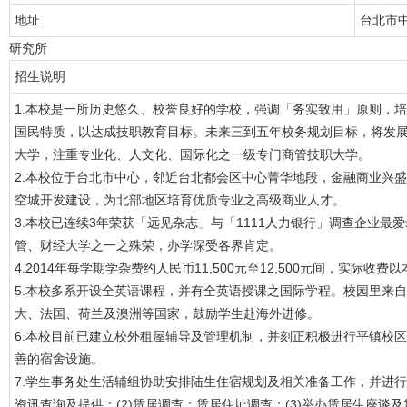
地址
台北市中
研究所
招生说明
1.本校是一所历史悠久、校誉良好的学校，强调「务实致用」原则，
国民特质，以达成技职教育目标。未来三到五年校务规划目标，将发
大学，注重专业化、人文化、国际化之一级专门商管技职大学。
2.本校位于台北市中心，邻近台北都会区中心菁华地段，金融商业兴
空城开发建设，为北部地区培育优质专业之高级商业人才。
3.本校已连续3年荣获「远见杂志」与「1111人力银行」调查企业
管、财经大学之一之殊荣，办学深受各界肯定。
4.2014年每学期学杂费约人民币11,500元至12,500元间，实际收
5.本校多系开设全英语课程，并有全英语授课之国际学程。校园里来
大、法国、荷兰及澳洲等国家，鼓励学生赴海外进修。
6.本校目前已建立校外租屋辅导及管理机制，并刻正积极进行平镇校区
善的宿舍设施。
7.学生事务处生活辅组协助安排陆生住宿规划及相关准备工作，并进行
资讯查询及提供；(2)赁居调查：赁居住址调查；(3)举办赁居生座