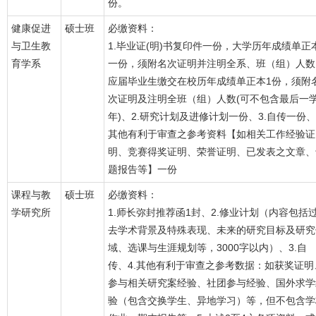
份。
健康促进
硕士班
必缴资料：
与卫生教
1.毕业证(明)书复印件一份，大学历年成绩单正
育学系
一份，须附名次证明并注明全系、班（组）人数
应届毕业生缴交在校历年成绩单正本1份，须附
次证明及注明全班（组）人数(可不包含最后一
年)、2.研究计划及进修计划一份、3.自传一份、
其他有利于审查之参考资料【如相关工作经验证
明、竞赛得奖证明、荣誉证明、已发表之文章、
题报告等】一份
课程与教
硕士班
必缴资料：
学研究所
1.师长弥封推荐函1封、2.修业计划（内容包括
去学术背景及特殊表现、未来的研究目标及研究
域、选课与生涯规划等，3000字以内）、3.自
传、4.其他有利于审查之参考数据：如获奖证明
参与相关研究案经验、社团参与经验、国外求学
验（包含交换学生、异地学习）等，但不包含学