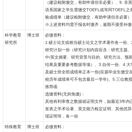
（建议检附缴交，有助申请但非必要）、9. 非
语系国家之学生需缴交TOEFL或等同TOEFL之
验成绩单（建议检附缴交，有助申请但非必要）
※上述资料均需于报名时缴齐，逾期不接受补缴
科学教育
博士班
必缴资料：
研究所
1.硕士论文或相当硕士论文之学术著作各一份、2
研究计划一份（研究计划内容应含：研究主题、
中/英文摘要、研究背景与目的、研究方法、预
结果及重要参考数据等项）、3.自传一份、4.大
及硕士班全部成绩单正本一份(应届毕业生缴交
校历年成绩单可不包含最后一学年)、5.三位教
推荐函
选缴资料(无则免缴)：
其他有利审查之数据或证明文件，如最近3年内
发表之学术论著、英文能力检定证明、其他优异
现证明等，各一份
特殊教育
博士班
必缴资料：