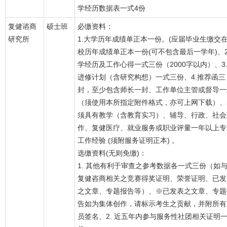
学经历数据表一式4份
复健谘商
硕士班
必缴资料：
研究所
1.大学历年成绩单正本一份。(应届毕业生缴交
校历年成绩单正本一份(可不包含最后一学年)、2
学经历及工作心得一式三份（2000字以内）、3
进修计划（含研究构想）一式三份、4.推荐函三
封，至少包含师长一封、工作单位主管或督导一
（须使用本所指定附件格式，亦可上网下载）、5
须具有教学（含教育实习）、辅导、行政、社会
作、复健医疗、就业服务或职业评量一年以上专
工作经验 (须附服务证明正本) 。
选缴资料(无则免缴)：
1. 其他有利于审查之参考数据各一式三份（如
复健咨商相关之竞赛得奖证明、荣誉证明、已发
之文章、专题报告等）、※已发表之文章、专题
告如为集体创作，请标示考生之贡献，并附所有
员签名、2. 近五年内参与服务性社团相关证明