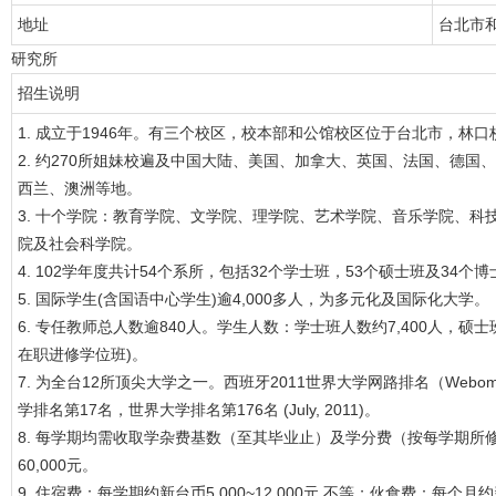
地址
台北市和
研究所
招生说明
1. 成立于1946年。有三个校区，校本部和公馆校区位于台北市，林
2. 约270所姐妹校遍及中国大陆、美国、加拿大、英国、法国、德
西兰、澳洲等地。
3. 十个学院：教育学院、文学院、理学院、艺术学院、音乐学院、
院及社会科学院。
4. 102学年度共计54个系所，包括32个学士班，53个硕士班及34个
5. 国际学生(含国语中心学生)逾4,000多人，为多元化及国际化大学。
6. 专任教师总人数逾840人。学生人数：学士班人数约7,400人，硕士班
在职进修学位班)。
7. 为全台12所顶尖大学之一。西班牙2011世界大学网路排名（Webometrics Ra
学排名第17名，世界大学排名第176名 (July, 2011)。
8. 每学期均需收取学杂费基数（至其毕业止）及学分费（按每学期所修
60,000元。
9. 住宿费：每学期约新台币5,000~12,000元 不等；伙食费：每个月约