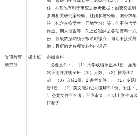
域、选课与生涯规划等，3000字以内）、3.自
传、4.其他有利于审查之参考数据：如获奖证明
参与相关研究案经验、社团参与经验、国外求学
验（包含交换学生、异地学习）等，但不包含学
作业、期末报告等、5.上述2至4之各项资料一式
份。各项数据均须于报名时缴齐，逾期不接受补
缴，且所缴之各项资料均不退还
资讯教育
硕士班
必缴资料：
研究所
1.必要文件：、（1）大学成绩单正本1份，须
次证明并注明全班（组）人数、（2）推荐函2
封、（3）自传1份、2.参考文件：、（1）专题
告1份、（2）英文能力证明复印件1份、附注：
1. 必要文件不全者，不予审查、2. 以上文件请
订整齐