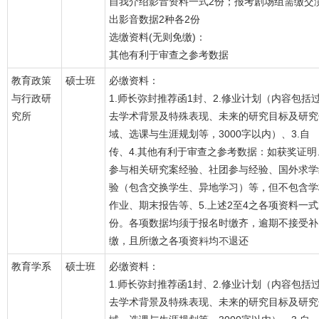
自我介绍影音资料一式2份；报考剧场组需缴交
出影音数据2种各2份
选缴资料(无则免缴)：
其他有利于审查之参考数据
教育政策
硕士班
必缴资料：
与行政研
1.师长弥封推荐函1封、2.修业计划（内容包括
究所
去学术背景及特殊表现、未来的研究目标及研究
域、选课与生涯规划等，3000字以内）、3.自
传、4.其他有利于审查之参考数据：如获奖证明
参与相关研究案经验、社团参与经验、国外求学
验（包含交换学生、异地学习）等，但不包含学
作业、期末报告等、5.上述2至4之各项资料一式
份。各项数据均须于报名时缴齐，逾期不接受补
缴，且所缴之各项资料均不退还
教育学系
硕士班
必缴资料：
1.师长弥封推荐函1封、2.修业计划（内容包括
去学术背景及特殊表现、未来的研究目标及研究