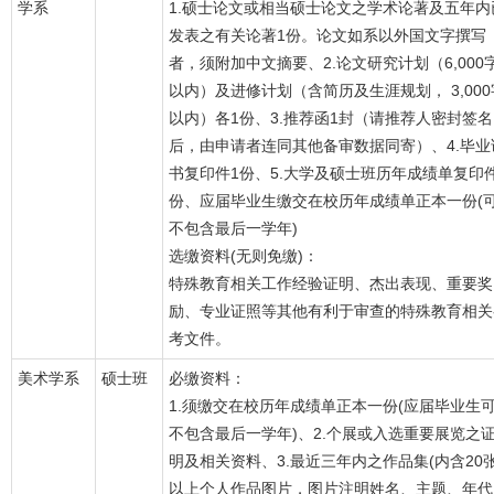
学系
1.硕士论文或相当硕士论文之学术论著及五年内
发表之有关论著1份。论文如系以外国文字撰写
者，须附加中文摘要、2.论文研究计划（6,000
以内）及进修计划（含简历及生涯规划， 3,000
以内）各1份、3.推荐函1封（请推荐人密封签名
后，由申请者连同其他备审数据同寄）、4.毕业
书复印件1份、5.大学及硕士班历年成绩单复印
份、应届毕业生缴交在校历年成绩单正本一份(
不包含最后一学年)
选缴资料(无则免缴)：
特殊教育相关工作经验证明、杰出表现、重要奖
励、专业证照等其他有利于审查的特殊教育相关
考文件。
美术学系
硕士班
必缴资料：
1.须缴交在校历年成绩单正本一份(应届毕业生
不包含最后一学年)、2.个展或入选重要展览之
明及相关资料、3.最近三年内之作品集(内含20
以上个人作品图片，图片注明姓名、主题、年代