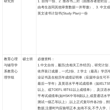
研究所
1. 自传一份、2. 推荐书二封（由推荐者密封后
由考生连同其他审查数据一并寄缴）、3. 中文
英文读书计划书(Study Plan)一份
教育心理
硕士班
必缴资料：
与辅导学
1.中文自传，履历(含相关工作经历)，研究计划
系教育心
依序装订成册，一式2份、2.学士（最高）学历
理学组
业证书及在校历年成绩证明单（应届毕业生可不
最后一学年）及英语水平考试成绩单（如IELTS
以上、或TOEFL IBT61以上成绩单）、及汉语
平考试成绩单(如HSK中等8级以上,或普通话水
测试一级乙等以上）,以上正式复印件各2份，所
数据,注册时均应验明正本,如有不实,不予入学、3