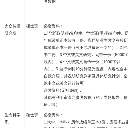
考数据
大众传播
硕士班
必缴资料：
研究所
1.毕业证(明)书复印件、学位证(明)书复印件、
年成绩单正本皆各一份。应届毕业生缴交在校历
成绩单正本一份（可不包含最后一学年）、2.推
书二份、3.中文或英文研究计划书一份（5000
以内）、4.中文或英文自传一份（1000字以
内）、5.自行录制10分钟激光视盘，内容包含
自我介绍，并说明研究兴趣及具体研究计划，全
以中文或英文进行皆可
选缴资料(无则免缴)：
其他有利于审查之参考数据（如：专题报告、得
证明等）
生命科学
硕士班
必缴资料：
系
1.大学（本科）历年成绩单正本1份，应届毕业