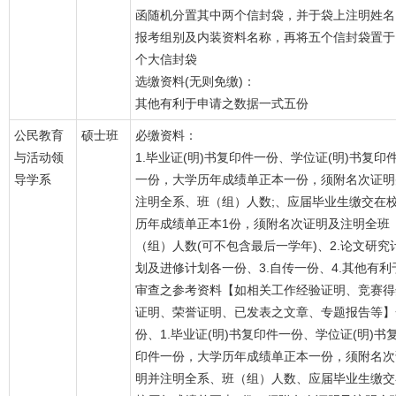
函随机分置其中两个信封袋，并于袋上注明姓名
报考组别及内装资料名称，再将五个信封袋置于
个大信封袋
选缴资料(无则免缴)：
其他有利于申请之数据一式五份
公民教育
硕士班
必缴资料：
与活动领
1.毕业证(明)书复印件一份、学位证(明)书复印
导学系
一份，大学历年成绩单正本一份，须附名次证明
注明全系、班（组）人数;、应届毕业生缴交在
历年成绩单正本1份，须附名次证明及注明全班
（组）人数(可不包含最后一学年)、2.论文研究
划及进修计划各一份、3.自传一份、4.其他有利
审查之参考资料【如相关工作经验证明、竞赛得
证明、荣誉证明、已发表之文章、专题报告等】
份、1.毕业证(明)书复印件一份、学位证(明)书
印件一份，大学历年成绩单正本一份，须附名次
明并注明全系、班（组）人数、应届毕业生缴交