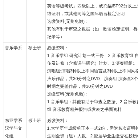
英语等级考试」四级以上，或托福iBT92分以上
绩证明，或其他同等之国际语言检定证明
选缴资料(无则免缴)：
其他有利于审查之数据（如：欧语检定证明、得
纪录等）
音乐学系
硕士班
必缴资料：
1.音乐学组:研究计划一式三份、2.音乐教育组:
传及进修（含修课与研究）计划、3.演奏唱组:
演唱组:演唱3种以上不同语言及3种以上不同风
声乐作品，共30分钟之DVD、演奏组:演奏含3个
时期之完整作品，共30分钟之DVD
选缴资料(无则免缴)：
1.音乐学组：其他有助于审查之数据、2.音乐教
组:音乐教育相关报告或发表之书面资料
东亚学系
硕士班
必缴资料：
汉学与文
1.大学历年成绩单正本一式2份，需附名次证明
化组
注明全班（组）人数、2.应届毕业生缴交在校历