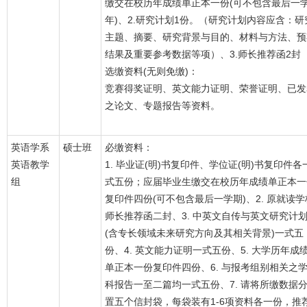
缴交在校历年成绩单正本一份(可不包含最后一
年)、2.研究计划1份。（研究计划内容应含：研
主题、摘要、研究背景与目的、材料与方法、预
结果及重要参考数据等项）、3.师长推荐函2封
选缴资料(无则免缴)：
竞赛得奖证明、英文能力证明、荣誉证明、已发
之论文、专题报告等资料。
英语学系
硕士班
必缴资料：
英语教学
1. 毕业证(明)书复印件、学位证(明)书复印件各
组
式五份；应届毕业生缴交在校历年成绩单正本一
复印件四份(可不包含最后一学期)、2. 原就读学
师长推荐函二封、3. 中英文自传与英文研究计
(含专长领域未来研究方向及其相关背景)一式五
份、4. 英文能力证明一式五份、5. 大学历年成
单正本一份复印件四份、6. 与报考组别相关之
科报告一至二篇均一式五份、7. 请将所缴数据
置五个信封袋，每袋装有1-6项资料各一份，推