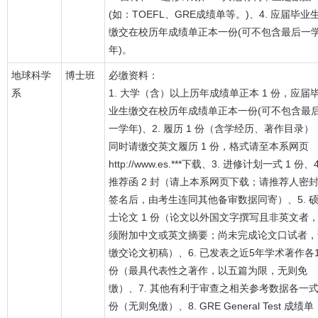
(如：TOEFL、GRE成绩单等。)、4. 应届毕业
缴交在校历年成绩单正本一份(可不包含最后一
年)。
地球科学
博士班
必缴资料：
系
1. 大学（含）以上历年成绩单正本 1 份，应届
业生缴交在校历年成绩单正本一份(可不包含最
一学年)、2. 履历 1 份（含学经历、著作目录）
同时请缴交英文履历 1 份，格式请至本系网页
http://www.es.***下载、3. 进修计划一式 1 份、4
推荐函 2 封（请上本系网页下载；请推荐人密
签名后，由考生连同其他备审数据同寄）、5. 
士论文 1 份（论文以外国文字撰写且非英文者
须附加中文或英文摘要；尚未完成论文口试者，
缴交论文初稿）、6. 已发表之近5年学术著作各
份（最具代表性之著作，以五篇为限，无则免
缴）、7. 其他有利于审查之相关参考数据各一式
份（无则免缴）、8. GRE General Test 成绩单