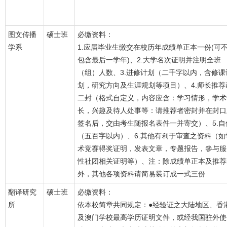
图文传播
硕士班
必缴资料：
学系
1.应届毕业生缴交在校历年成绩单正本一份(可
包含最后一学年)、2.大学名次证明并注明全班
（组）人数、3.进修计划（二千字以内，含修课
划，研究方向及生涯规划等项目）、4.师长推荐
二封（格式自定义，内容应含：学习情形，学术
长，兴趣及待人处事等：请推荐者密封并在封口
签名后，交由考生随报名表件一并寄交）、5.自
（五百字以内）、6.其他有利于审查之资料（如
术竞赛得奖证明，发表文章，专题报告，參与服
性社团相关证明等）、注：除成绩单正本及推荐
外，其他各项资料请简易装订成一式三份
翻译研究
硕士班
必缴资料：
所
依本校简章共同规定：●经验证之大陆地区、香
及澳门学校最高学历证明文件，或经我国驻外使