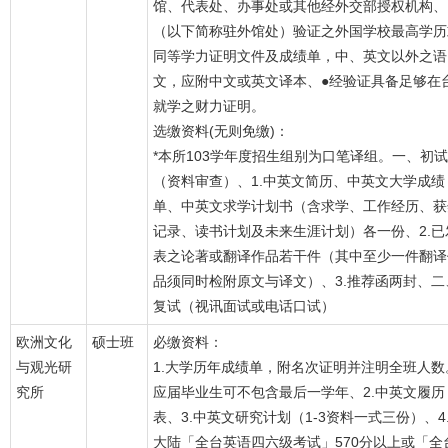
馆、代表处、办事处或其他经外交部授权机构、
（以下简称驻外馆处）验证之外国学校最高学历
同等学力证明文件及成绩单，中、英文以外之语
文，应附中文或英文译本、●经验证具备足够在
就学之财力证明。
选缴资料(无则免缴)：
*本所103学年度招生组别为口笔译组。一、初试
（资料审查）、1.中英文简历、中英文大学成绩
单、中英文求学计划书（含求学、工作经历、获
记录、读书计划及未来生涯计划）各一份、2.已
表之论著或翻译作品若干件（其中至少一件翻译
品须同时检附原文与译文）、3.推荐函两封、二
复试（视讯面试或电话口试）
欧洲文化
硕士班
必缴资料：
与观光研
1.大学历年成绩单，附名次证明并注明全班人数
究所
应届毕业生可不包含最后一学年、2.中英文履历
表、3.中英文研究计划（1-3资料一式三份）、4
大陆「全台英语四六级考试」570分以上或「全