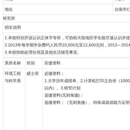
地址
台南市
研究所
招生说明
1.本校特别开设认识正体字专班，可协助大陆地区学生能尽速认识并
2.2013年每学期学杂费约人民币10,000元至12,600元间，2013
3.本校协助处理住宿及其他生活辅导事宜。
系所名称
班别
应缴资料
环境工程
硕士班
必缴资料：
与科学系
1.大学历年成绩单、2.计算机打印之自传（100
以内）、3.研究计划
选缴资料(无则免缴)：
选缴资料：（无则免缴）、特殊成就或能力证明