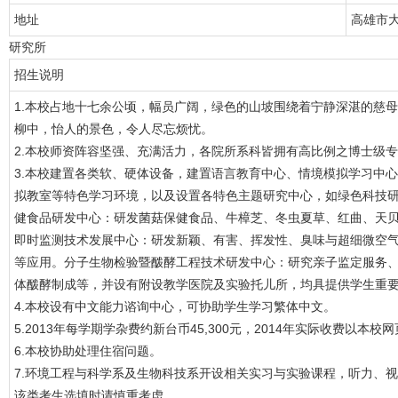
地址
高雄市大
研究所
招生说明
1.本校占地十七余公顷，幅员广阔，绿色的山坡围绕着宁静深湛的慈
柳中，怡人的景色，令人尽忘烦忧。
2.本校师资阵容坚强、充满活力，各院所系科皆拥有高比例之博士级
3.本校建置各类软、硬体设备，建置语言教育中心、情境模拟学习中
拟教室等特色学习环境，以及设置各特色主题研究中心，如绿色科技
健食品研发中心：研发菌菇保健食品、牛樟芝、冬虫夏草、红曲、天
即时监测技术发展中心：研发新颖、有害、挥发性、臭味与超细微空
等应用。分子生物检验暨酦酵工程技术研发中心：研究亲子监定服务、
体酦酵制成等，并设有附设教学医院及实验托儿所，均具提供学生重
4.本校设有中文能力谘询中心，可协助学生学习繁体中文。
5.2013年每学期学杂费约新台币45,300元，2014年实际收费以本校
6.本校协助处理住宿问题。
7.环境工程与科学系及生物科技系开设相关实习与实验课程，听力、
该类考生选填时请慎重考虑。