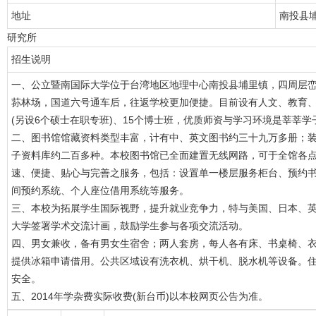
地址
南投县
研究所
招生说明
一、公立暨南国际大学位于台湾地区地理中心南投县埔里镇，四周层
荪林场，国道六号通车后，往返学校更加便捷。目前设有人文、教育、
(另设6个硕士在职专班)、15个博士班，优质师资与学习环境是莘莘
二、图书馆馆藏资料类型丰富，计有中、英文图书约三十九万多册；
子资料库约二百多种。本校图书馆已全面建置无线网路，可于全馆各
速、便捷、贴心与完善之服务，包括：设置单一楼层服务柜台、预约书自
间预约系统、个人座位借用系统等服务。
三、本校为拓展学生国际视野，提升就业竞争力，特与美国、日本、
大学签署学术交流计画，鼓励学生参与各项交流活动。
四、男女兼收，备有男女生宿舍；两人套房，每人各有床、书桌椅、
提供冰箱申请借用。公共区域设有洗衣机、烘干机、脱水机等设备。住宿
安全。
五、2014年学杂费实际收费(新台币)以本校网页公告为准。