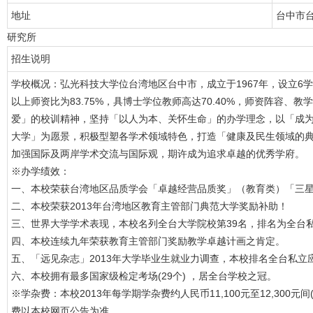
地址
台中市台
研究所
招生说明
学校概况：弘光科技大学位台湾地区台中市，成立于1967年，设立6学院
以上师资比为83.75%，具博士学位教师高达70.40%，师资阵容
爱」的校训精神，坚持「以人为本、关怀生命」的办学理念，以「成
大学」为愿景，积极型塑各学术领域特色，打造「健康及民生领域的
加强国际及两岸学术交流与国际观，期许成为追求卓越的优秀学府。
※办学绩效：
一、本校荣获台湾地区品质学会「卓越经营品质奖」（教育类）「三
二、本校荣获2013年台湾地区教育主管部门典范大学奖励补助！
三、世界大学学术表现，本校名列全台大学院校第39名，排名为全台
四、本校连续九年荣获教育主管部门奖励教学卓越计画之肯定。
五、「远见杂志」2013年大学毕业生就业力调查，本校排名全台私立
六、本校拥有最多国家级检定考场(29个) ，居全台学校之冠。
※学杂费：本校2013年每学期学杂费约人民币11,100元至12,300元间
费以本校网页公告为准。