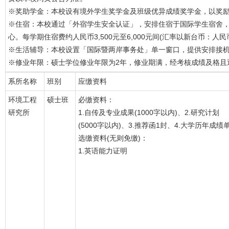
※奖助学金：本校设有境外学生奖学金及班级优异成绩奖学金，以奖
※住宿：本校通过「外宿学生安全认证」，安排住宿于国际学生宿舍
心。每学期住宿费约人民币3,500元至6,000元间(汇率以新台币：人民币=
※生活辅导：本校设置「国际暨两岸事务处」单一窗口，提供安排接
※修业年限：硕士学位修业年限为2年，修业期满，经考核成绩及格且
系所名称
班别
应缴资料
环境工程
硕士班
必缴资料：
研究所
1.自传及专业成果(1000字以内)、2.研究计划
(5000字以内)、3.推荐函1封、4.大学历年成绩
选缴资料(无则免缴)：
1.英语能力证明