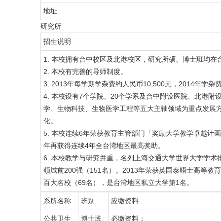
地址
研究所
招生说明
1. 本校拥有台中校区及北港校区，研究所硕、博士班均在
2. 本校有完善的导师制度。
3. 2013年每学期学杂费约人民币10,500元，2014
4. 本校设有7个学院、20个学系及台中附设医院、北港
学、生物科技、生物医学工程等五大主轴领域为重点发展
化。
5. 本校连续6年荣获教育主管部门「奖励大学教学卓越计画」高
年再获得连续4年全台湾地区最高奖助。
6. 本校教学与研究并重，名列上海交通大学世界大学学术
领域前200强（151名）。2013年荣获英国泰晤士高等教育(Tim
百大名校（69名），是台湾地区私立大学第1名。
系所名称
班别
应缴资料
公共卫生
博士班
必缴资料：