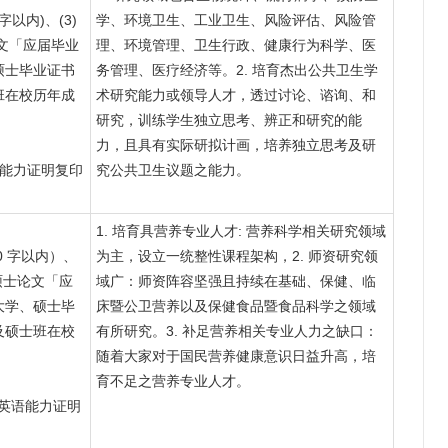
 字以内)、(3)
学、环境卫生、工业卫生、风险评估、风险管
士论文「应届毕业
理、环境管理、卫生行政、健康行为科学、医
硕士毕业证书
务管理、医疗经济等。2. 培育杰出公共卫生学
班在校历年成
术研究能力或领导人才，透过讨论、谘询、和
研究，训练学生独立思考、辨正和研究的能
力，且具有实际研拟计画，培养独立思考及研
英语能力证明复印
究公共卫生议题之能力。
1. 培育具营养专业人才: 营养科学相关研究领域
00 字以内）、
为主，设立一统整性课程架构，2. 师资研究领
)硕士论文「应
域广：师资阵容坚强且持续在基础、保健、临
大学、硕士毕
床暨公卫营养以及保健食品暨食品科学之领域
及硕士班在校
有所研究。3. 补足营养相关专业人力之缺口：
随着大家对于国民营养健康意识日益升高，培
育不足之营养专业人才。
) 英语能力证明