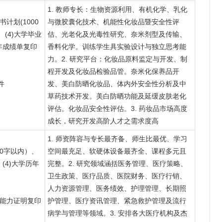
1. 教师专长：生物资源利用、有机化学、乳化
书计划(1000
与微胶囊化技术、机能性化妆品暨安全性评
、(4)大学毕业
估、光老化及光毒性研究、奈米剂型及传输、
年成绩单复印
香料化学。训练学生具实验设计与独立思考能
力。2. 研究平台：化妆品原料监定与开发、制
程开发及化妆品检验品管。奈米化保养品开
件
发、美白防晒化妆品、体内外安全性分析及中
草药技术开发。美白防晒功能及延缓皮肤老化
评估。化妆品安全性评估。3. 药妆品市场高度
成长，研究开发高阶人才之需求度高
1. 师资阵容与专长最齐备、师生比最优、学习
500字以内）、
空间最充足、软硬体设备最齐全、课程多元且
(4)大学历年
完整。2. 研究领域涵括医务管理、医疗策略、
卫生政策、医疗品质、医院财务、医疗行销、
人力资源管理、医务绩效、护理管理、长期照
英语能力证明复印
护管理、医疗资讯管理、紧急救护管理及流行
病学与管理等领域。3. 安排各大医疗机构及杰