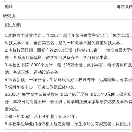
地址
屏东县
研究所
招生说明
1.本校办学绩效优异，自2007年起连年荣获教育主管部门「教学卓越
科技大学计画」全台第三名，是为一所教学卓越的典范科技大学。
2.本校校园辽阔，面积广达298.3公顷（约4474.5亩），为全台最大
整，各系所师资优良，教学实习设备齐全，学习资源丰富。
3.本校图书馆18000平方米、藏书28万余册，藏书丰富，电子资料
池、各式球场、运动设施齐备。
4.宿舍新颖、干净舒适，生活环境良好；校风纯朴、远离喧扰，可享
5.设有华语中心，可协助教授正体中文。
6.2013年每学期学杂费基数NT$ 11,460元至NT$ 13,740元间，
分，本校日间制博士班、硕士班，每学期注册须缴学杂费基数及学分费。
定为准。
7.修业年限:硕士班1~4年;博士班:2~7年。
8.本校学生毕业门槛依相关规定办理，招生系所另有规定者，从招生