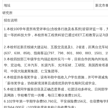
地址
新北市泰
研究所
招生说明
1.本校100学年度所有受评单位(含校务行政及各系所)皆获评监一等
监一等的科技大学，本校所有工程类科皆已通过IEET工程教育认证与
2.本校邻近新庄线辅大捷运站、五股交流道及1、2省道，距离台北车站
(637、638、858)、指南客运(797、798、801、880、883、15
3.本校四技部三年级学生均须赴校外实习一年，目前合作的海内外知
华、宏达电、汇丰汽车、长源汽车、光洋应材、工研院、美国西肯塔基大学IC
司、中国大陆麦斯集团、仁宝集团等。
4.本校提供各项奖学金，设有补助中低收入户学生措施，并可申请减
「薪传奖学金」协助家境清寒且成绩优异的学生顺利完成学业。
5.本校注重同学服装仪容及正确态度养成，社团活动多样化。日间部
及网路；学校餐厅统一供餐，每日三餐伙食费116元。
6.102学年第一学期学杂费50,760元、平安保险费156元、住宿费每学期3
约为64,000元（103学年度依本校公告收费为准）。