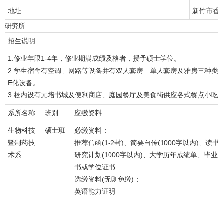
地址
新竹市香
研究所
招生说明
1.修业年限1-4年，修业期满成绩及格者，授予硕士学位。
2.学生宿舍有空调、网路等设备并有双人套房、单人套房及雅房三种
E化设备。
3.校内设有元培书城及便利商店、庭园餐厅及美食街供应各式餐点小
系所名称
班别
应缴资料
生物科技
硕士班
必缴资料：
暨制药技
推荐信函(1-2封)、简要自传(1000字以内)、读
术系
研究计划(1000字以内)、大学历年成绩单、毕
书或学位证书
选缴资料(无则免缴)：
英语能力证明