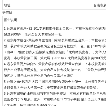
地址
台南市新
研究所
招生说明
1.远东最有创意~92-101专利核准件数全台第一：本校积极推动创
超过2600件，名列全台大专校院第一名。
2.远东办学最优~荣获教育主管部门私校奖补助款全台第一：本校各项
型）获得私校奖补助款金额为全台私立技专校院第一名。更于102年
3.由ACER集团创办人施振荣先生所发起的「龙腾微笑竞赛」，为华
竞赛。本校荣获第三届、第六届（2011年）龙腾微笑竞赛首奖200万元
4.远东最重视产学合作~荣获产学合作绩效评量全台第一：本校获高教
权产出成果与应用效益」为全台私立技专校院 第一名、「争取产学经
第四名，显示本校与产业界的合作关系相当密切。
5.台湾之光~远东科大获得国际发明展金牌数全台第一：本校师生近
金牌数量为全台大学第一名，更荣获多座象征最高荣誉的特别奖。
6.远东有完整的课程规划与丰富的图书资源：本校所有行政单位与系
政服务与学习规划。此外，本校电子期刊与电子书数 量为全台大学第
7.学杂费：每学期约新台币50,000元。