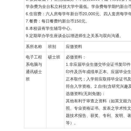
学杂费为全台私立科技大学中最低。学杂费每学期约新台币48,4
6.住宿费：六人房每学年新台币20,000元、四人套房每学年
7.餐费：每日餐费约新台币150元。
8.本校设有学生辅导中心。
9.定期举办学生座谈会以增进师生之关系与双向沟通。
系所名称
班别
应缴资料
电子工程
硕士班
必缴资料：
系电脑与
1.非应届毕业生缴交毕业证书复印
通讯硕士
印件及历年成绩单正本。应届毕业
班
正本取代；入学前应取得毕业证书
符合入学资格。2.自传(含研究兴趣
选缴资料(无则免缴)：
其他有利于审查之资料（如英文能
照、专业资格证书、发表之学术性
题技术报告、获奖、专利、发明、
等）。