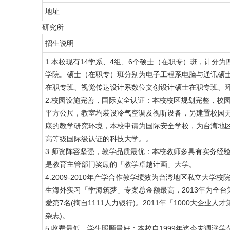
地址
研究所
招生说明
1.本校现有14学系、4组、6个硕士（在职专）班，计分为四个
学院。硕士（在职专）班分别为电子工程系电脑与通讯硕
在职专班、视觉传达设计系数位文创设计硕士在职专班、
2.校园设施完善，国际安全认证：本校校区规划完整，校园环境
平方公尺，教室均装设冷气空调及视听设备，另建置校园
康的教学研究环境，本校申请为国际安全学校，为台湾地区
高等级国际级认证的科技大学。。
3.师资阵容坚强，教学品质最优：本校教师多具有实务经
是教育主管部门奖励的「教学卓越计画」大学。
4.2009-2010年产学合作教学绩效为台湾地区私立大学
生海外实习「学海筑梦」专案总金额最高，2013年为全台
爱第7名(摘自1111人力银行)。2011年「1000大企
杂志)。
5.收费最低，学生照顾最好：本校自1999年迄今未调涨