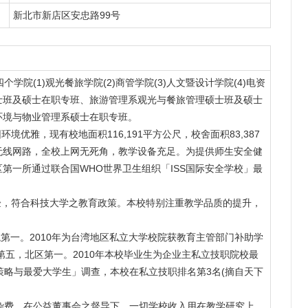
新北市新店区安忠路99号
学院(1)观光餐旅学院(2)商管学院(3)人文暨设计学院(4)电资
士班及硕士在职专班、旅游管理系观光与餐旅管理硕士班及硕士
环境与物业管理系硕士在职专班。
优雅，现有校地面积116,191平方公尺，校舍面积83,387
无线网路，全校上网无死角，教学设备充足。为提供师生安全健
第一所通过联合国WHO世界卫生组织「ISS国际安全学校」最
验，符合科技大学之教育政策。本校特别注重教学品质的提升，
校院第一。2010年为台湾地区私立大学校院获教育主管部门补助学
第五，北区第一。2010年本校毕业生为企业主私立技职院校最
业人才策略与最爱大学生」调查，本校在私立技职排名第3名(摘自天下
学杂费，在公益董事会之督导下，一切学校收入用在教学研究上，