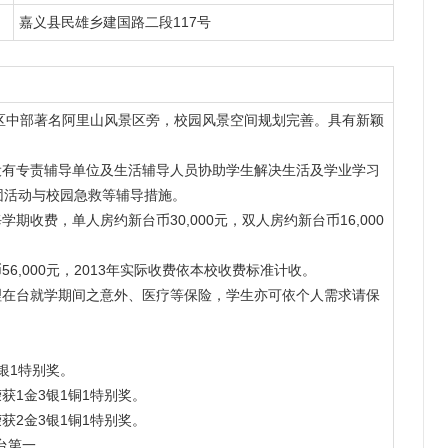
嘉义县民雄乡建国路二段117号
地区中部著名阿里山风景区旁，校园风景空间规划完善。具有新颖
设有专责辅导单位及生活辅导人员协助学生解决生活及学业学习
团活动与校园急救等辅导措施。
收费，单人房约新台币30,000元，双人房约新台币16,000
。
56,000元，2013年实际收费依本校收费标准计收。
理在台就学期间之意外、医疗等保险，学生亦可依个人需求请保
1银1特别奖。
荣获1金3银1铜1特别奖。
荣获2金3银1铜1特别奖。
全台第一。