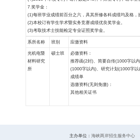
7.奖学金：
(1)每班学业成绩前百分之六，具其所修各科成绩均及格，
(2)本校订有学生学术暨实务竞赛成绩优良奖学金。
(3)考取技术士技能检定专业证照奖学金。
系所名称
班别
应缴资料
光机电暨
硕士班
必缴资料：
材料研究
推荐函(2封)、简要自传(1000字以
所
(1000字以内)、研究计划(1000字
成绩单
选缴资料(无则免缴)：
其他相关证书
主办单位：
海峡两岸招生服务中心