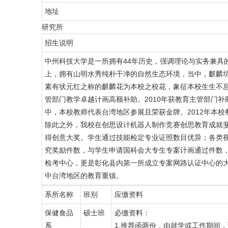
地址
研究所
招生说明
中州科技大学是一所拥有44年历史，强调理论与实务兼具
上，拥有山明水秀纯朴干净的自然生态环境，当中，麒麟
素有状元红之称的麒麟花为本校之校花，象征本校生生不息
管部门教学卓越计画高额补助。2010年获教育主管部门补
中，本校教师代表台湾地区参展且荣获金牌。2012年本
除此之外，我校在创思设计机器人制作竞赛创思教育成就斐
得创意大奖。学生通过技能检定专业证照数目优异；各类
究奖励件数，与学生申请国科会大专生专案计画通过件数
检考中心，更是彰化县内第一所成立专案网路认证中心的
中台湾地区的教育重镇。
系所名称
班别
应缴资料
保健食品
硕士班
必缴资料：
系
1.推荐函两份，由就学或工作期间