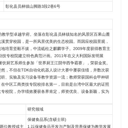
彰化县员林镇山脚路3段2巷6号
的教学型卓越学府。坐落在彰化县员林镇知名的风景区百果山麓
坑溪贯穿校园，是一所风景优美的生态校园。而因应校园景观，
地培育坚毅不拔，中流砥柱之麒麟学子。2009年度获得教育主
助技专校院建立特色典范计画。2011年在义大利国际发明展
校餐饮厨艺系师生参加「世界厨王江阴华西争霸赛」，荣获金奖。
然，不但在TDK自动化机器人设计大赛中屡获佳绩，并数次获
视听、实验及实习设备等教学资源一流；教师荣获国科会甲种研
，在中区工商类技专院校排名第一，目前是台湾中区最大的证照
大专校院，办学绩效屡获各界肯定，师资优良、设备新颖，实为
研究领域
保健食品系(含硕士班)
，两位教授或主
1.以保健食品开发与产制及营养保健为教学发展