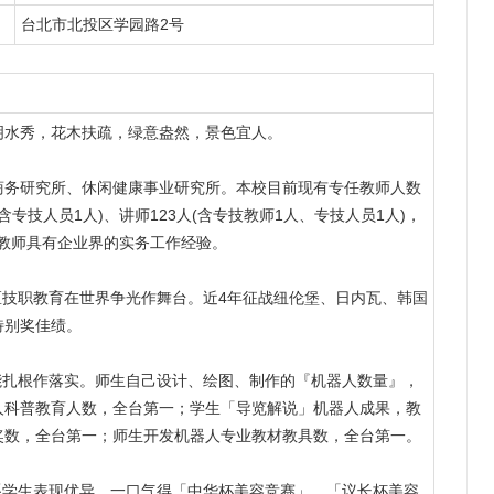
台北市北投区学园路2号
明水秀，花木扶疏，绿意盎然，景色宜人。
商务研究所、休闲健康事业研究所。本校目前现有专任教师人数
含专技人员1人)、讲师123人(含专技教师1人、专技人员1人)，
数教师具有企业界的实务工作经验。
区技职教育在世界争光作舞台。近4年征战纽伦堡、日内瓦、韩国
特别奖佳绩。
能扎根作落实。师生自己设计、绘图、制作的『机器人数量』，
人科普教育人数，全台第一；学生「导览解说」机器人成果，教
奖数，全台第一；师生开发机器人专业教材教具数，全台第一。
系学生表现优异，一口气得「中华杯美容竞赛」、「议长杯美容