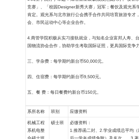
竞赛」、「校园Designer新秀大赛」冠军；餐饮及观
肯定。观光系与北市旅行公会携手合作共同培育旅游专才
会、市民运动中心等企业合作。
4.商管学院积极从实习接轨就业，与知名企业富邦人寿、台
国物流协会合作，协助学生考取国际证照，更具国际竞争
三、学杂费：每学期约新台币50,000元。
四、住宿费：每学期约新台币9,500元。
五、餐 费：每日餐费约新台币150元。
系所名称
班别
应缴资料
机械工程
硕士班
必缴资料：
系机电整
1.推荐函二封、2.学业成绩总平均
合硕士班
后一学年成绩免附）及名次。、3.