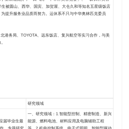
光系学生被圆山、西华、国宾、加贺屋、大仓久和等知名五星级饭店
，为提升服务业品质而努力。运休系不只与中华奥林匹克委员
北港务局、TOYOTA、远东饭店、复兴航空等实习合作，与美
力。
研究领域
一、研究领域：1.智能型控制、精密制造、新兴
（应届毕业生最
能源、燃料电池、材料应用及电脑辅助工程
著作、专题研究
等。2.机电控制系统、电子式照明、智能型驱动