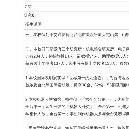
地址
研究所
招生说明
一、本校位处于交通便捷之台北市关渡平原大屯山麓，山
二、本校日间部设有三个研究所：机电整合研究所、电子
计有284人，包括教授14人、副教授94人、助理教授53人(
获有硕士学位者137人，其中获有博士学位者138人。多
1.本校国际发明展获得『世界第一的九连霸』，为台湾地
首尔及台北等国际发明展，勇夺30金、52银、55铜及7面
2.本校机器人博物馆，师生创下『六个全台第一』，为职
全台第一；师生开发的『机器人种类』，全台第一；机器
学相长人数，全台第一；学生制作机器人参与全台竞赛得
3.民生学院办学卓越！知名五星级饭频频挖掘人才。妆管