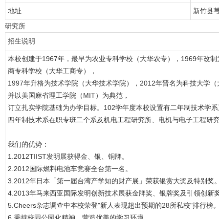
地址
新竹县
研究所
招生说明
本校创建于1967年，最早为农业专科学校（大华农专），1969年改
商专科学校（大华工商专），
1997年升格为技术学院（大华技术学院），2012年晋名为科技大
并以美国麻省理工学院（MIT）为典范，
订立扎实学院基础为办学目标。102学年度本校设置有二年制技术学
四年制技术系在职专班二个系及机电工程研究所、电机与电子工程研
我们的优势：
1.2012TIIST发明展获得金、银、铜牌。
2.2012国际燃料电池车竞赛全台第一名。
3.2012年日本「第一届台湾产学知的财产展」荣获银赏大奖及特别奖
4.2013年马来西亚国际发明创新技术展获金牌奖、银牌奖及引领创新
5.Cheers杂志调查中本校荣登"新人表现超出预期的28所私校"排行榜
6.秉持校园公园化精神，营造优美的学习环境。