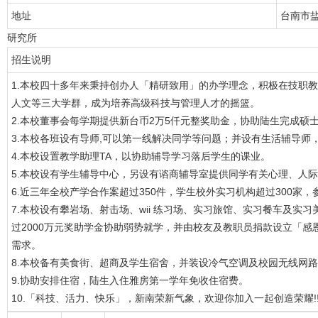
地址
台南市盐
研究所
招生说明
1.本校四十多年来秉持创办人「精研致用」的办学理念，积极在技职
人文等三大学群，成为培养高级科技与管理人才的摇篮。
2.本校董事会每学期提供新台币2万5仟元整奖助金，协助陆生完成硕
3.本校各班设有导师,可以第一线解决同学等问题；并设有生活辅导师
4.本校设置教学助理TA，以协助辅导学习落后学生的课业。
5.本校设有学生辅导中心，另设有谘商辅导室提供同学有关心理、人际
6.近三年全校产学合作案超过350件，学生校外实习机构超过300家
7.本校设有攀岩场、射击场、wii 练习场、实习旅馆、实习餐车及实
过2000万元奖助学金协助弱势就学，并由校友及教职员捐款设立「
需求。
8.本校备有美食街、超商及学生宿舍，并装设冷气空调及校园无线网
9.协助安排住宿，陆生入住雅房第一学年免收住宿费。
10.「科技、活力、快乐」，新南荣新气象，欢迎你加入一起创造荣耀!