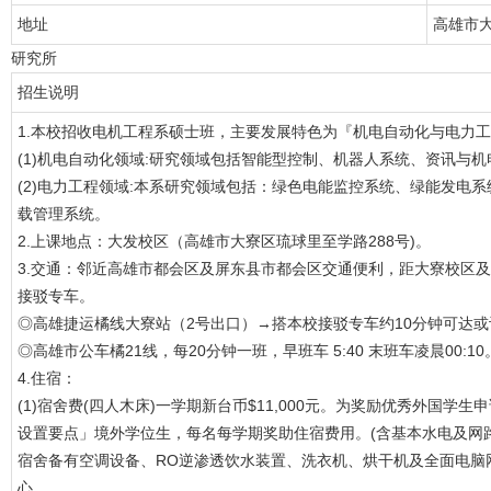
地址
高雄市大
研究所
招生说明
1.本校招收电机工程系硕士班，主要发展特色为『机电自动化与电力
(1)机电自动化领域:研究领域包括智能型控制、机器人系统、资讯与
(2)电力工程领域:本系研究领域包括：绿色电能监控系统、绿能发电系
载管理系统。
2.上课地点：大发校区（高雄市大寮区琉球里至学路288号)。
3.交通：邻近高雄市都会区及屏东县市都会区交通便利，距大寮校区及
接驳专车。
◎高雄捷运橘线大寮站（2号出口）→搭本校接驳专车约10分钟可达或
◎高雄市公车橘21线，每20分钟一班，早班车 5:40 末班车凌晨00:10
4.住宿：
(1)宿舍费(四人木床)一学期新台币$11,000元。为奖励优秀外国
设置要点」境外学位生，每名每学期奖助住宿费用。(含基本水电及网路
宿舍备有空调设备、RO逆渗透饮水装置、洗衣机、烘干机及全面电脑
心。